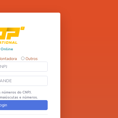
 Online
ontadora
Outros
s números do CNPJ.
 maiúsculas e números.